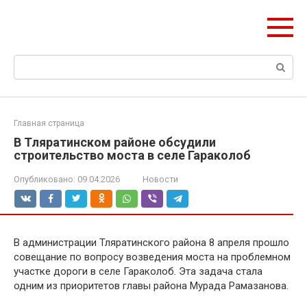
Перейти
olymp-clan.ru
к
Мы строим на века.
контенту
Поиск:
Главная страница
В Тляратинском районе обсудили
строительство моста в селе Гараколоб
Опубликовано:
09.04.2026
Новости
В администрации Тляратинского района 8 апреля прошло
совещание по вопросу возведения моста на проблемном
участке дороги в селе Гараколоб. Эта задача стала
одним из приоритетов главы района Мурада Рамазанова.