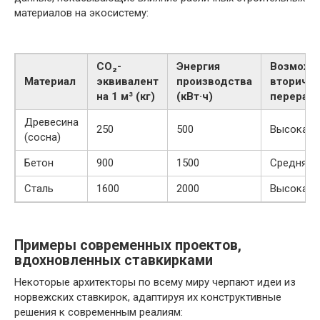
материалов на экосистему:
CO₂-
Энергия
Возможн
Материал
эквивалент
производства
вторичн
на 1 м³ (кг)
(кВт·ч)
перерабо
Древесина
250
500
Высокая
(сосна)
Бетон
900
1500
Средняя
Сталь
1600
2000
Высокая
Примеры современных проектов,
вдохновленных ставкирками
Некоторые архитекторы по всему миру черпают идеи из
норвежских ставкирок, адаптируя их конструктивные
решения к современным реалиям: