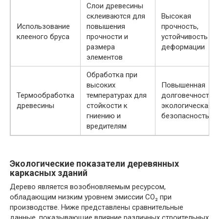
Слои древесины
склеиваются для
Высокая
Использование
повышения
прочность,
клееного бруса
прочности и
устойчивость к
размера
деформации
элементов
Обработка при
высоких
Повышенная
Термообработка
температурах для
долговечность,
древесины
стойкости к
экологическая
гниению и
безопасность
вредителям
Экологические показатели деревянных
каркасных зданий
Дерево является возобновляемым ресурсом,
обладающим низким уровнем эмиссии CO₂ при
производстве. Ниже представлены сравнительные
данные, показывающие влияние различных строительных