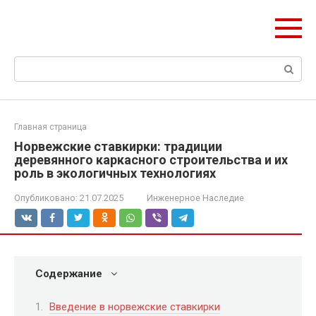
Перейти
olymp-clan.ru
к
Мы строим на века.
контенту
Поиск:
Главная страница
Норвежские ставкирки: традиции
деревянного каркасного строительства и их
роль в экологичных технологиях
Опубликовано:
21.07.2025
Инженерное Наследие
Содержание
Введение в норвежские ставкирки