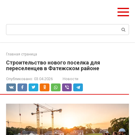
Перейти
olymp-clan.ru
к
Мы строим на века.
контенту
Поиск:
Главная страница
Строительство нового поселка для
переселенцев в Фатежском районе
Опубликовано:
03.04.2026
Новости