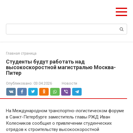
Перейти
olymp-clan.ru
к
Мы строим на века.
контенту
Поиск:
Главная страница
Студенты будут работать над
высокоскоростной магистралью Москва-
Питер
Опубликовано:
03.04.2026
Новости
На Международном транспортно-логистическом форуме
в Санкт-Петербурге заместитель главы РЖД Иван
Колесников сообщил о привлечении студенческих
отрядов к строительству высокоскоростной