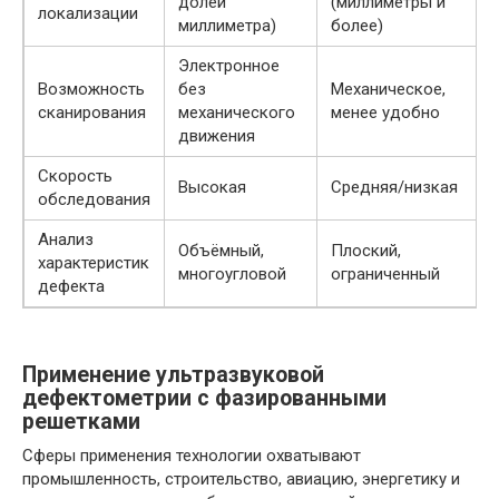
долей
(миллиметры и
локализации
миллиметра)
более)
Электронное
Возможность
без
Механическое,
сканирования
механического
менее удобно
движения
Скорость
Высокая
Средняя/низкая
обследования
Анализ
Объёмный,
Плоский,
характеристик
многоугловой
ограниченный
дефекта
Применение ультразвуковой
дефектометрии с фазированными
решетками
Сферы применения технологии охватывают
промышленность, строительство, авиацию, энергетику и