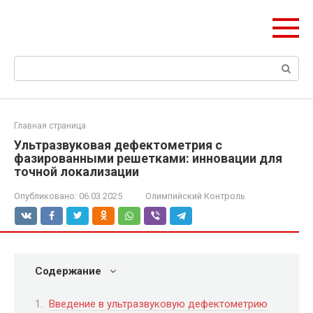
Перейти
olymp-clan.ru
к
Мы строим на века.
контенту
Поиск:
Главная страница
Ультразвуковая дефектометрия с
фазированными решетками: инновации для
точной локализации
Опубликовано:
06.03.2025
Олимпийский Контроль
Содержание
Введение в ультразвуковую дефектометрию