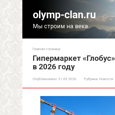
Перейти
к
olymp-clan.ru
контенту
Мы строим на века.
Главная страница
Гипермаркет «Глобус»
в 2026 году
Опубликовано:
31.03.2026
Рубрика:
Новости