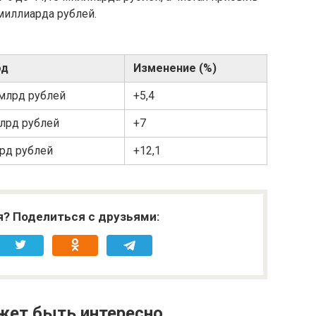
 миллиарда рублей.
од
Изменение (%)
 млрд рублей
+5,4
млрд рублей
+7
лрд рублей
+12,1
я? Поделиться с друзьями:
жет быть интересно