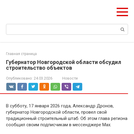
Перейти
olymp-clan.ru
к
Мы строим на века.
контенту
Поиск:
Главная страница
Губернатор Новгородской области обсудил
строительство объектов
Опубликовано:
24.03.2026
Новости
В субботу, 17 января 2026 года, Александр Дронов,
губернатор Новгородской области, провел свой
традиционный строительный штаб. Об этом глава региона
сообщил своим подписчикам в мессенджере Max.