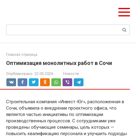
Перейти
olymp-clan.ru
к
Мы строим на века.
контенту
Поиск:
Главная страница
Оптимизация монолитных работ в Сочи
Опубликовано:
22.03.2026
Новости
Строительная компания «Инвест-Юг», расположенная в
Сочи, объявила о внедрении проектного офиса, что
является частью инициативы по оптимизации
производственных процессов. С сотрудниками уже
проведены обучающие семинары, цель которых —
повысить квалификацию персонала и улучшить подходы