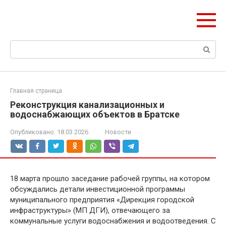
Перейти
olymp-clan.ru
к
Мы строим на века.
контенту
Поиск:
Главная страница
Реконструкция канализационных и
водоснабжающих объектов в Братске
Опубликовано:
18.03.2026
Новости
18 марта прошло заседание рабочей группы, на котором
обсуждались детали инвестиционной программы
муниципального предприятия «Дирекция городской
инфраструктуры» (МП ДГИ), отвечающего за
коммунальные услуги водоснабжения и водоотведения. С