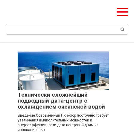
Перейти
olymp-clan.ru
к
Мы строим на века.
контенту
Поиск:
Технически сложнейший
подводный дата-центр с
охлаждением океанской водой
Введение Современный IT-сектор постоянно требует
увеличения вычислительных мощностей и
энергоэффективности дата-центров. Одним из
инновационных