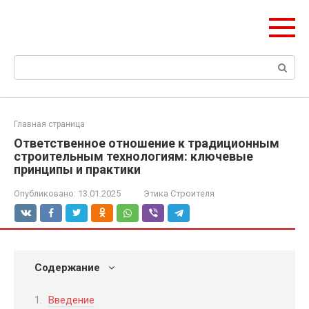
Перейти
olymp-clan.ru
к
Мы строим на века.
контенту
Поиск:
Главная страница
Ответственное отношение к традиционным
строительным технологиям: ключевые
принципы и практики
Опубликовано:
13.01.2025
Этика Строителя
Содержание
Введение