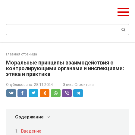
Перейти
olymp-clan.ru
к
Мы строим на века.
контенту
Поиск:
Главная страница
Моральные принципы взаимодействия с
контролирующими органами и инспекциями:
этика и практика
Опубликовано:
28.11.2024
Этика Строителя
Содержание
Введение