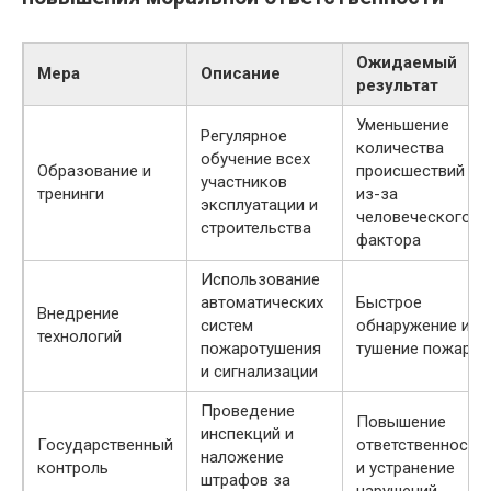
Ожидаемый
Мера
Описание
результат
Уменьшение
Регулярное
количества
обучение всех
Образование и
происшествий
участников
тренинги
из-за
эксплуатации и
человеческого
строительства
фактора
Использование
автоматических
Быстрое
Внедрение
систем
обнаружение и
технологий
пожаротушения
тушение пожара
и сигнализации
Проведение
Повышение
инспекций и
Государственный
ответственности
наложение
контроль
и устранение
штрафов за
нарушений