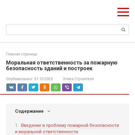
Перейти
olymp-clan.ru
к
Мы строим на века.
контенту
Поиск:
Главная страница
Моральная ответственность за пожарную
безопасность зданий и построек
Опубликовано:
31.10.2025
Этика Строителя
Содержание
Введение в проблему пожарной безопасности
и моральной ответственности