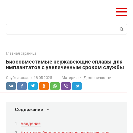
Перейти
olymp-clan.ru
к
Мы строим на века.
контенту
Поиск:
Главная страница
Биосовместимые нержавеющие сплавы для
имплантатов с увеличенным сроком службы
Опубликовано:
18.05.2025
Материалы Долговечности
Содержание
Введение
Что такое биосовместимые нержавеющие