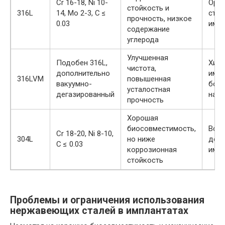
Cr 16-18, Ni 10-
Орто
стойкость и
316L
14, Mo 2-3, C ≤
стом
прочность, низкое
0.03
имп
содержание
углерода
Улучшенная
Подобен 316L,
Хиру
чистота,
дополнительно
импл
316LVM
повышенная
вакуумно-
бол
усталостная
дегазированный
нагр
прочность
Хорошая
биосовместимость,
Всп
Cr 18-20, Ni 8-10,
304L
но ниже
дета
C ≤ 0.03
коррозионная
импл
стойкость
Проблемы и ограничения использования
нержавеющих сталей в имплантатах