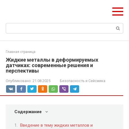
Перейти
olymp-clan.ru
к
Мы строим на века.
контенту
Поиск:
Главная страница
Жидкие металлы в деформируемых
датчиках: современные решения и
перспективы
Опубликовано:
21.08.2025
Безопасность и Сейсмика
Содержание
Введение в тему жидких металлов и