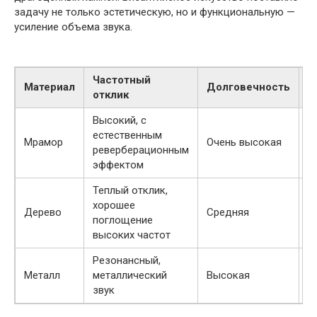
задачу не только эстетическую, но и функциональную —
усиление объема звука.
Частотный
П
Материал
Долговечность
отклик
и
Высокий, с
Б
естественным
Мрамор
Очень высокая
С
реверберационным
К
эффектом
Теплый отклик,
хорошее
М
Дерево
Средняя
поглощение
м
высоких частот
Резонансный,
Д
Металл
металлический
Высокая
э
звук
о