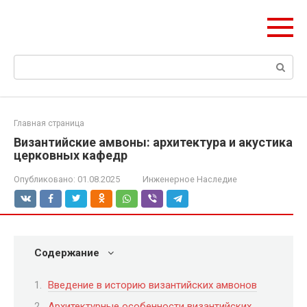
Перейти
olymp-clan.ru
к
Мы строим на века.
контенту
Поиск:
Главная страница
Византийские амвоны: архитектура и акустика
церковных кафедр
Опубликовано:
01.08.2025
Инженерное Наследие
Содержание
Введение в историю византийских амвонов
Архитектурные особенности византийских