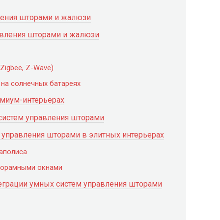
ления шторами и жалюзи
авления шторами и жалюзи
 Zigbee, Z-Wave)
 на солнечных батареях
емиум-интерьерах
 систем управления шторами
управления шторами в элитных интерьерах
гаполиса
анорамными окнами
теграции умных систем управления шторами