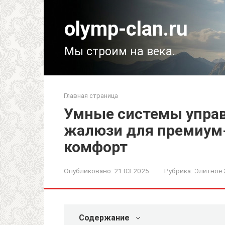
Перейти
к
olymp-clan.ru
контенту
Мы строим на века.
Главная страница
Умные системы упра
жалюзи для премиум-
комфорт
Опубликовано:
21.03.2025
Рубрика:
Элитное
Содержание