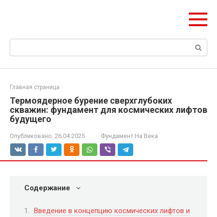
Перейти
olymp-clan.ru
к
Мы строим на века.
контенту
Поиск:
Главная страница
Термоядерное бурение сверхглубоких
скважин: фундамент для космических лифтов
будущего
Опубликовано:
26.04.2025
Фундамент На Века
Содержание
Введение в концепцию космических лифтов и