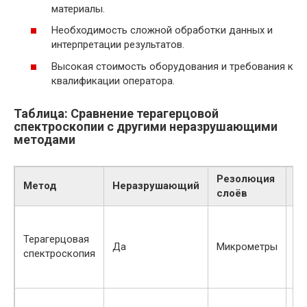
материалы.
Необходимость сложной обработки данных и
интерпретации результатов.
Высокая стоимость оборудования и требования к
квалификации оператора.
Таблица: Сравнение терагерцовой
спектроскопии с другими неразрушающими
методами
Резолюция
Ти
Метод
Неразрушающий
слоёв
и
То
Терагерцовая
Да
Микрометры
со
спектроскопия
де
То