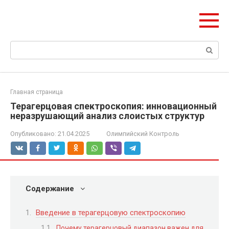
Перейти
olymp-clan.ru
к
Мы строим на века.
контенту
Поиск:
Главная страница
Терагерцовая спектроскопия: инновационный
неразрушающий анализ слоистых структур
Опубликовано:
21.04.2025
Олимпийский Контроль
Содержание
Введение в терагерцовую спектроскопию
Почему терагерцовый диапазон важен для