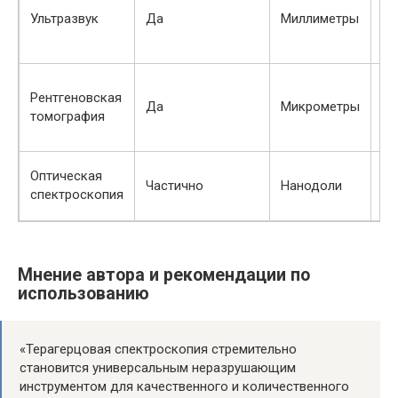
Ультразвук
Да
Миллиметры
вн
де
Рентгеновская
Вн
Да
Микрометры
томография
ст
Оптическая
Со
Частично
Нанодоли
спектроскопия
по
Мнение автора и рекомендации по
использованию
«Терагерцовая спектроскопия стремительно
становится универсальным неразрушающим
инструментом для качественного и количественного