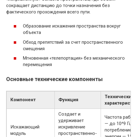
сокращает дистанцию до точки назначения без
фактического прохождения всего пути.
Образование искажения пространства вокруг
объекта
Обход препятствий за счет пространственного
смещения
Мгновенная «телепортация» без механического
перемещения
Основные технические компоненты
Технические
Компонент
Функция
характеристи
Создает и
Частота работ
удерживает
— до 10^9 Гц,
Искажающий
искривление
потребление
модуль
пространственно-
энергии — 150