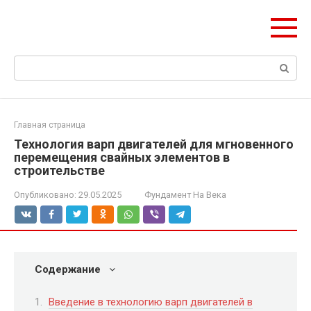
Перейти
olymp-clan.ru
к
Мы строим на века.
контенту
Поиск:
Главная страница
Технология варп двигателей для мгновенного
перемещения свайных элементов в
строительстве
Опубликовано:
29.05.2025
Фундамент На Века
Содержание
Введение в технологию варп двигателей в