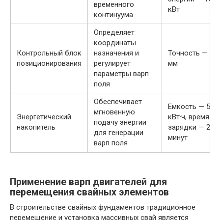
временного
кВт
континуума
Определяет
координаты
Контрольный блок
назначения и
Точность — ±1
позиционирования
регулирует
мм
параметры варп
поля
Обеспечивает
Емкость — 500
мгновенную
Энергетический
кВт·ч, время
подачу энергии
накопитель
зарядки — 20
для генерации
минут
варп поля
Применение варп двигателей для
перемещения свайных элементов
В строительстве свайных фундаментов традиционное
перемещение и установка массивных свай является