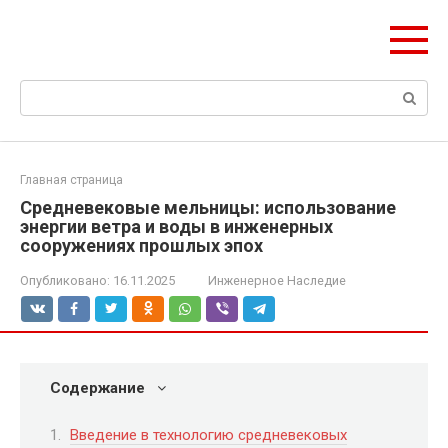
Перейти
olymp-clan.ru
к
Мы строим на века.
контенту
Поиск:
Главная страница
Средневековые мельницы: использование
энергии ветра и воды в инженерных
сооружениях прошлых эпох
Опубликовано:
16.11.2025
Инженерное Наследие
Содержание
Введение в технологию средневековых