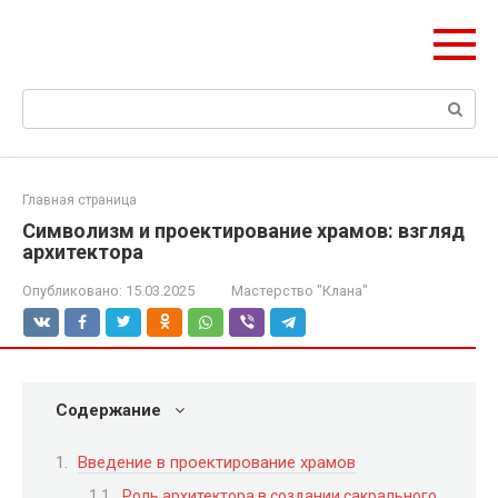
Перейти
olymp-clan.ru
к
Мы строим на века.
контенту
Поиск:
Главная страница
Символизм и проектирование храмов: взгляд
архитектора
Опубликовано:
15.03.2025
Мастерство "Клана"
Содержание
Введение в проектирование храмов
Роль архитектора в создании сакрального