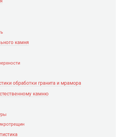
я
ть
льного камня
верхности
стики обработки гранита и мрамора
естественному камню
уры
микротрещин
тистика