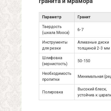
гранита и мрамора
Параметр
Гранит
Твердость
6-7
(шкала Мооса)
Инструменты
Алмазные диски
для резки
толщиной 2-3 мм
Шлифовка
50-150
(зернистость)
Необходимость
Минимальная (ре
пропитки
Высокий блеск,
Полировка
устойчив к царап