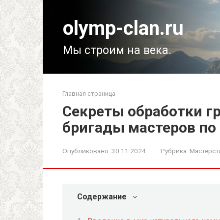
Перейти
к
olymp-clan.ru
контенту
Мы строим на века.
Главная страница
Секреты обработки гр
бригады мастеров по
Опубликовано:
30.11.2024
Рубрика:
Мастерст
Содержание