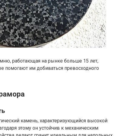
мню, работающая на рынке больше 15 лет,
ые помогают им добиваться превосходного
мрамора
ть
атический камень, характеризующийся высокой
агодаря этому он устойчив к механическим
ойства делают гранит идеальным для напольных