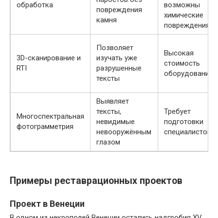
обработка
возможны
повреждения
химические
камня
повреждения
Позволяет
Высокая
3D-сканирование и
изучать уже
стоимость
RTI
разрушенные
оборудования
тексты
Выявляет
тексты,
Требует
Многоспектральная
невидимые
подготовки
фотограмметрия
невооружённым
специалистов
глазом
Примеры реставрационных проектов
Проект в Венеции
В одном из некрополей Венеции остались надгробия XV