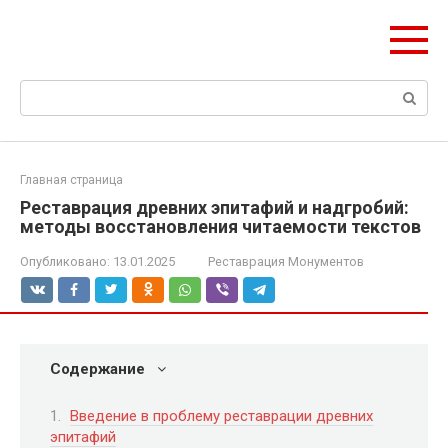
Перейти
olymp-clan.ru
к
Мы строим на века.
контенту
Поиск:
Главная страница
Реставрация древних эпитафий и надгробий:
методы восстановления читаемости текстов
Опубликовано:
13.01.2025
Реставрация Монументов
Содержание
Введение в проблему реставрации древних
эпитафий