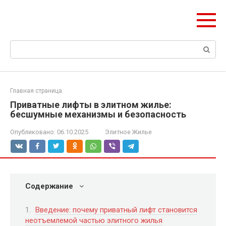
Перейти
olymp-clan.ru
к
Мы строим на века.
контенту
Поиск:
Главная страница
Приватные лифты в элитном жилье:
бесшумные механизмы и безопасность
Опубликовано:
06.10.2025
Элитное Жилье
Содержание
Введение: почему приватный лифт становится
неотъемлемой частью элитного жилья