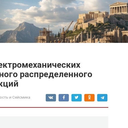
ектромеханических
ного распределенного
кций
ость и Сейсмика