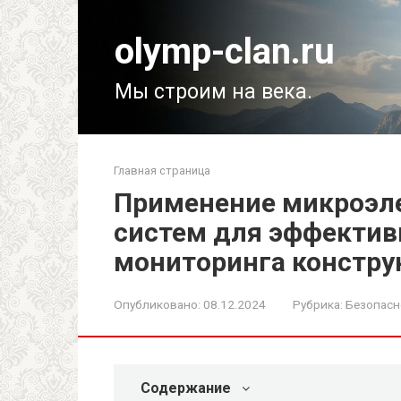
Перейти
к
olymp-clan.ru
контенту
Мы строим на века.
Главная страница
Применение микроэл
систем для эффектив
мониторинга констру
Опубликовано:
08.12.2024
Рубрика:
Безопасн
Содержание