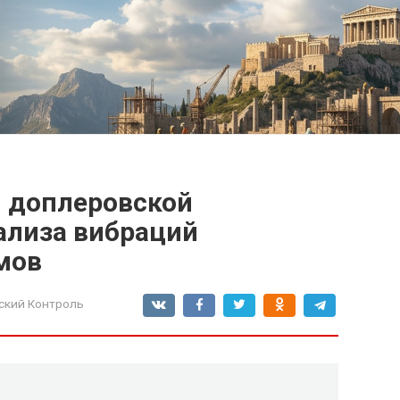
 доплеровской
ализа вибраций
мов
ский Контроль