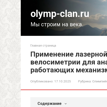
Перейти
к
olymp-clan.ru
контенту
Мы строим на века.
Главная страница
Применение лазерной
велосиметрии для ан
работающих механиз
Опубликовано:
17.10.2025
Рубрика:
Олимпий
Содержание