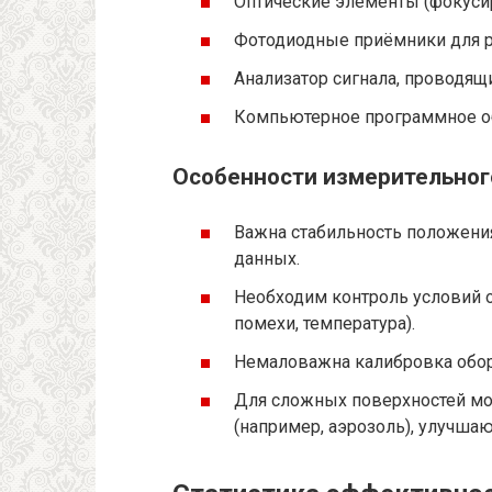
Оптические элементы (фокуси
Фотодиодные приёмники для р
Анализатор сигнала, проводящ
Компьютерное программное об
Особенности измерительног
Важна стабильность положения
данных.
Необходим контроль условий
помехи, температура).
Немаловажна калибровка обо
Для сложных поверхностей мо
(например, аэрозоль), улучша