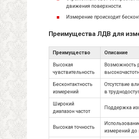
движения поверхности.
Измерение происходит бесконт
Преимущества ЛДВ для изм
Преимущество
Описание
Высокая
Возможность р
чувствительность
высокочастотн
Бесконтактность
Отсутствие вл
измерений
в труднодосту
Широкий
Поддержка изм
диапазон частот
Использование
Высокая точность
измерений до 