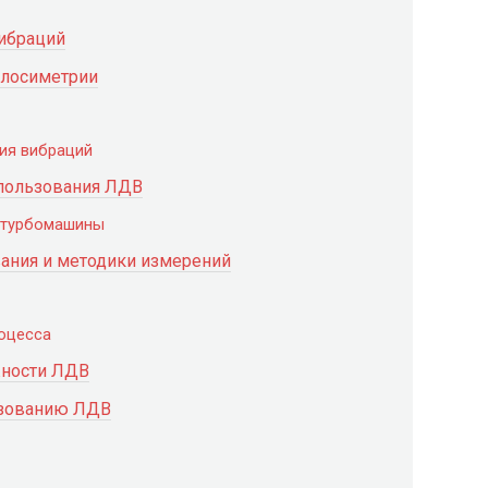
ибраций
елосиметрии
ия вибраций
спользования ЛДВ
 турбомашины
вания и методики измерений
оцесса
жности ЛДВ
ьзованию ЛДВ