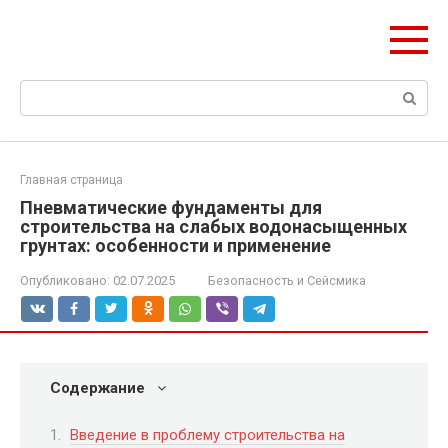
Перейти
olymp-clan.ru
к
Мы строим на века.
контенту
Поиск:
Главная страница
Пневматические фундаменты для
строительства на слабых водонасыщенных
грунтах: особенности и применение
Опубликовано:
02.07.2025
Безопасность и Сейсмика
Содержание
Введение в проблему строительства на