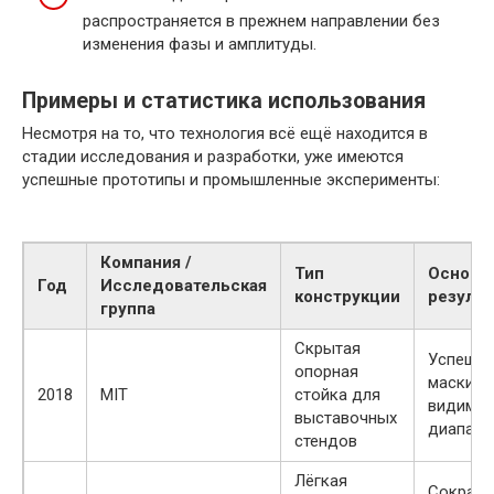
распространяется в прежнем направлении без
изменения фазы и амплитуды.
Примеры и статистика использования
Несмотря на то, что технология всё ещё находится в
стадии исследования и разработки, уже имеются
успешные прототипы и промышленные эксперименты:
Компания /
Тип
Основн
Год
Исследовательская
конструкции
результ
группа
Скрытая
Успешна
опорная
маскиро
2018
MIT
стойка для
видимо
выставочных
диапазо
стендов
Лёгкая
Сокращ