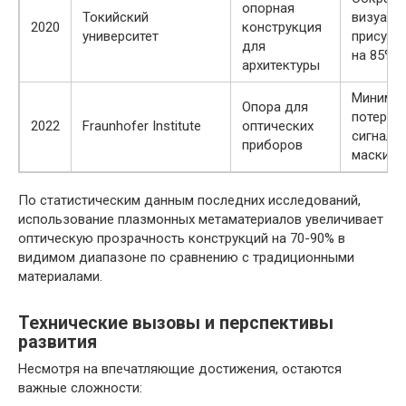
опорная
Токийский
визуаль
2020
конструкция
университет
присутс
для
на 85%
архитектуры
Миними
Опора для
потерь
2022
Fraunhofer Institute
оптических
сигнала 
приборов
маскиро
По статистическим данным последних исследований,
использование плазмонных метаматериалов увеличивает
оптическую прозрачность конструкций на 70-90% в
видимом диапазоне по сравнению с традиционными
материалами.
Технические вызовы и перспективы
развития
Несмотря на впечатляющие достижения, остаются
важные сложности: