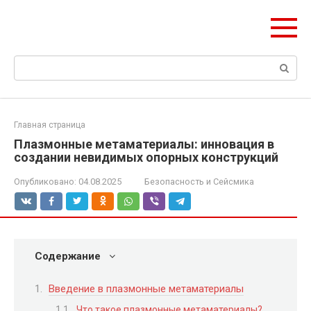
Перейти
olymp-clan.ru
к
Мы строим на века.
контенту
Поиск:
Главная страница
Плазмонные метаматериалы: инновация в
создании невидимых опорных конструкций
Опубликовано:
04.08.2025
Безопасность и Сейсмика
Содержание
Введение в плазмонные метаматериалы
Что такое плазмонные метаматериалы?