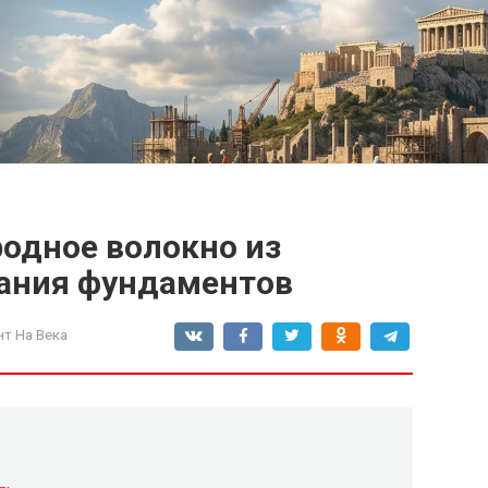
родное волокно из
ания фундаментов
т На Века