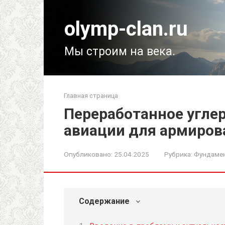
Перейти
к
olymp-clan.ru
контенту
Мы строим на века.
Главная страница
Переработанное угле
авиации для армиров
Опубликовано:
25.04.2025
Рубрика:
Фундамен
Содержание