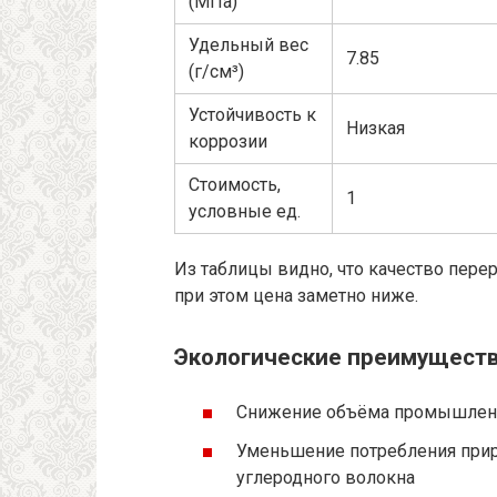
(МПа)
Удельный вес
7.85
(г/см³)
Устойчивость к
Низкая
коррозии
Стоимость,
1
условные ед.
Из таблицы видно, что качество пере
при этом цена заметно ниже.
Экологические преимущест
Снижение объёма промышленн
Уменьшение потребления прир
углеродного волокна