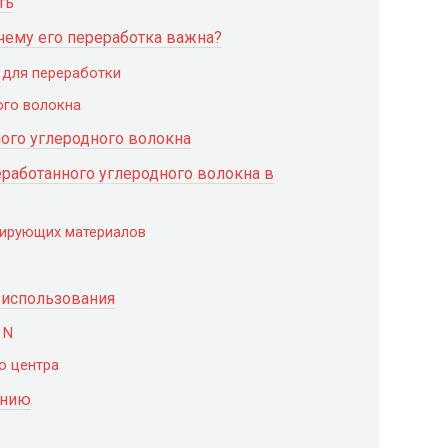
ть
очему его переработка важна?
 для переработки
ого волокна
ого углеродного волокна
работанного углеродного волокна в
мирующих материалов
 использования
 N
о центра
ению