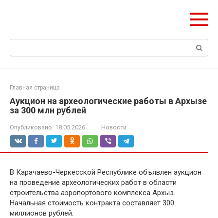
Перейти
olymp-clan.ru
к
Мы строим на века.
контенту
Поиск:
Главная страница
Аукцион на археологические работы в Архызе
за 300 млн рублей
Опубликовано:
18.05.2026
Новости
В Карачаево-Черкесской Республике объявлен аукцион
на проведение археологических работ в области
строительства аэропортового комплекса Архыз.
Начальная стоимость контракта составляет 300
миллионов рублей.