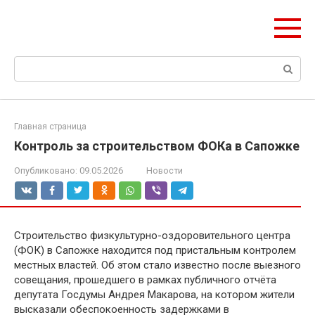
Перейти
olymp-clan.ru
к
Мы строим на века.
контенту
Поиск:
Главная страница
Контроль за строительством ФОКа в Сапожке
Опубликовано:
09.05.2026
Новости
Строительство физкультурно-оздоровительного центра
(ФОК) в Сапожке находится под пристальным контролем
местных властей. Об этом стало известно после выезного
совещания, прошедшего в рамках публичного отчёта
депутата Госдумы Андрея Макарова, на котором жители
высказали обеспокоенность задержками в