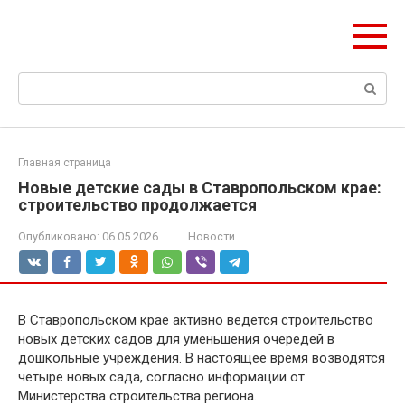
Перейти
olymp-clan.ru
к
Мы строим на века.
контенту
Поиск:
Главная страница
Новые детские сады в Ставропольском крае:
строительство продолжается
Опубликовано:
06.05.2026
Новости
В Ставропольском крае активно ведется строительство
новых детских садов для уменьшения очередей в
дошкольные учреждения. В настоящее время возводятся
четыре новых сада, согласно информации от
Министерства строительства региона.