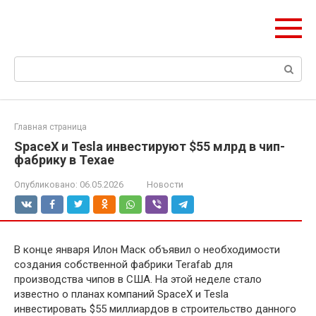
Перейти
olymp-clan.ru
к
Мы строим на века.
контенту
Поиск:
Главная страница
SpaceX и Tesla инвестируют $55 млрд в чип-
фабрику в Техае
Опубликовано:
06.05.2026
Новости
В конце января Илон Маск объявил о необходимости
создания собственной фабрики Terafab для
производства чипов в США. На этой неделе стало
известно о планах компаний SpaceX и Tesla
инвестировать $55 миллиардов в строительство данного