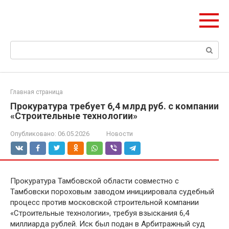
Перейти
olymp-clan.ru
к
Мы строим на века.
контенту
Поиск:
Главная страница
Прокуратура требует 6,4 млрд руб. с компании
«Строительные технологии»
Опубликовано:
06.05.2026
Новости
Прокуратура Тамбовской области совместно с
Тамбовски пороховым заводом инициировала судебный
процесс против московской строительной компании
«Строительные технологии», требуя взыскания 6,4
миллиарда рублей. Иск был подан в Арбитражный суд