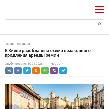
Перейти
olymp-clan.ru
к
Мы строим на века.
контенту
Поиск:
Главная страница
В Киеве разоблачена схема незаконного
продления аренды земли
Опубликовано:
30.04.2026
Новости