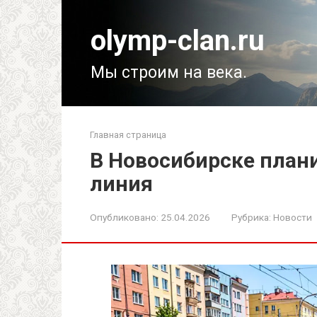
Перейти
к
olymp-clan.ru
контенту
Мы строим на века.
Главная страница
В Новосибирске план
линия
Опубликовано:
25.04.2026
Рубрика:
Новости