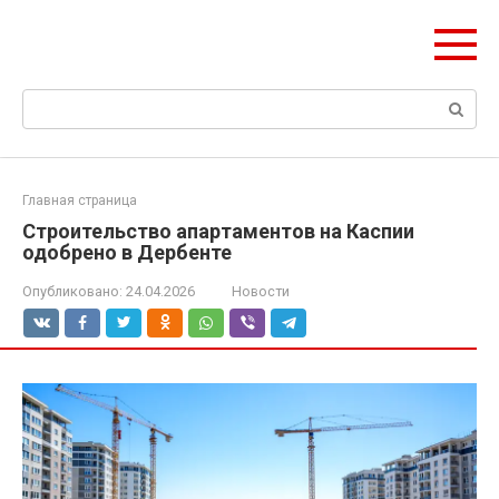
Перейти
olymp-clan.ru
к
Мы строим на века.
контенту
Поиск:
Главная страница
Строительство апартаментов на Каспии
одобрено в Дербенте
Опубликовано:
24.04.2026
Новости