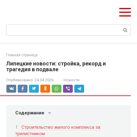
Перейти
olymp-clan.ru
к
Мы строим на века.
контенту
Поиск:
Главная страница
Липецкие новости: стройка, рекорд и
трагедия в подвале
Опубликовано:
24.04.2026
Новости
Содержание
Строительство жилого комплекса за
трилистником