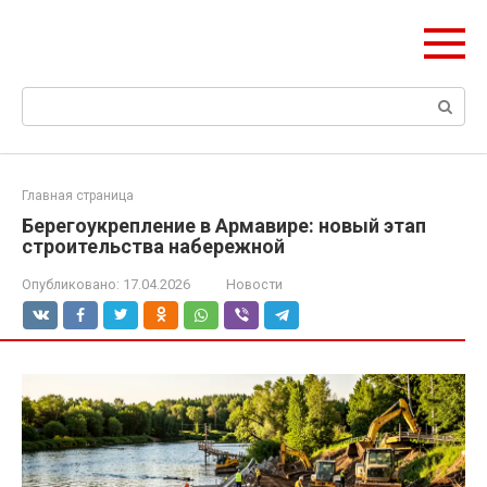
Перейти
olymp-clan.ru
к
Мы строим на века.
контенту
Поиск:
Главная страница
Берегоукрепление в Армавире: новый этап
строительства набережной
Опубликовано:
17.04.2026
Новости