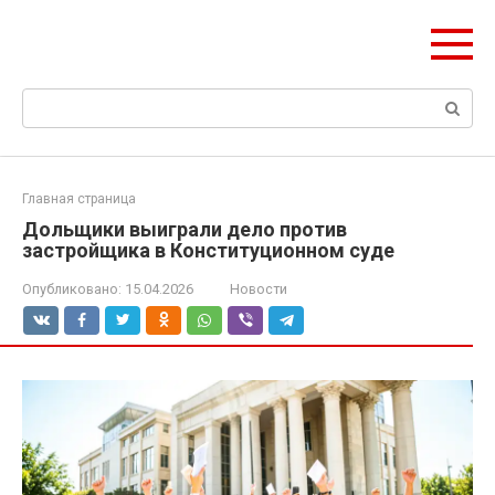
Перейти
olymp-clan.ru
к
Мы строим на века.
контенту
Поиск:
Главная страница
Дольщики выиграли дело против
застройщика в Конституционном суде
Опубликовано:
15.04.2026
Новости