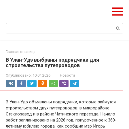
Перейти
olymp-clan.ru
к
Мы строим на века.
контенту
Поиск:
Главная страница
В Улан-Удэ выбраны подрядчики для
строительства путепроводов
Опубликовано:
10.04.2026
Новости
В Улан-Удэ объявлены подрядчики, которые займутся
строительством двух путепроводов: в микрорайоне
Стеклозавод и в районе Читинского переезда. Начало
работ запланировано на 2026 год, приуроченное к 360-
летнему юбилею города, как сообщил мэр Игорь