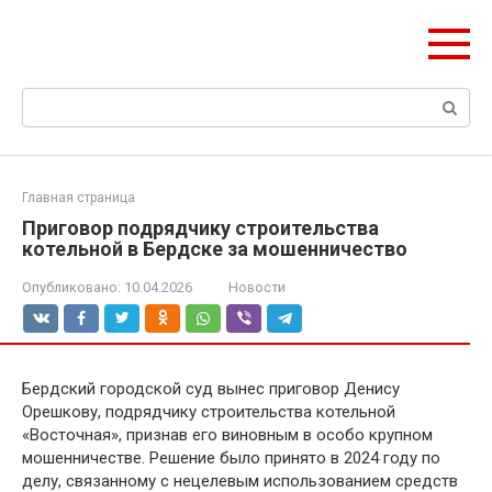
Перейти
olymp-clan.ru
к
Мы строим на века.
контенту
Поиск:
Главная страница
Приговор подрядчику строительства
котельной в Бердске за мошенничество
Опубликовано:
10.04.2026
Новости
Бердский городской суд вынес приговор Денису
Орешкову, подрядчику строительства котельной
«Восточная», признав его виновным в особо крупном
мошенничестве. Решение было принято в 2024 году по
делу, связанному с нецелевым использованием средств