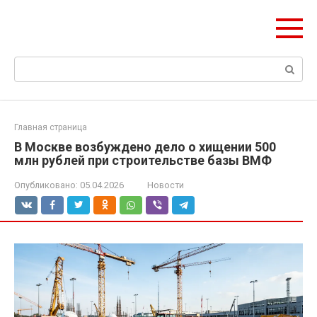
Перейти
olymp-clan.ru
к
Мы строим на века.
контенту
Поиск:
Главная страница
В Москве возбуждено дело о хищении 500
млн рублей при строительстве базы ВМФ
Опубликовано:
05.04.2026
Новости