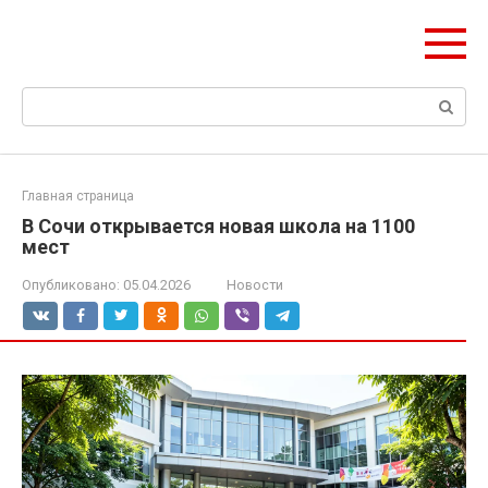
Перейти
olymp-clan.ru
к
Мы строим на века.
контенту
Поиск:
Главная страница
В Сочи открывается новая школа на 1100
мест
Опубликовано:
05.04.2026
Новости