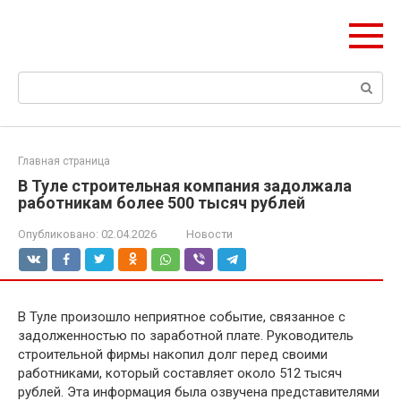
Перейти
olymp-clan.ru
к
Мы строим на века.
контенту
Поиск:
Главная страница
В Туле строительная компания задолжала
работникам более 500 тысяч рублей
Опубликовано:
02.04.2026
Новости
В Туле произошло неприятное событие, связанное с
задолженностью по заработной плате. Руководитель
строительной фирмы накопил долг перед своими
работниками, который составляет около 512 тысяч
рублей. Эта информация была озвучена представителями