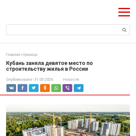
Перейти
olymp-clan.ru
к
Мы строим на века.
контенту
Поиск:
Главная страница
Кубань заняла девятое место по
строительству жилья в России
Опубликовано:
31.03.2026
Новости