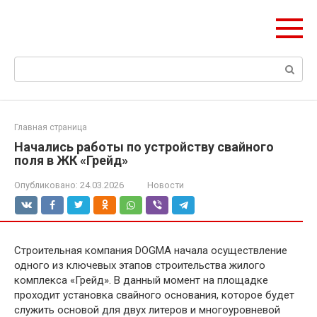
Перейти
olymp-clan.ru
к
Мы строим на века.
контенту
Поиск:
Главная страница
Начались работы по устройству свайного
поля в ЖК «Грейд»
Опубликовано:
24.03.2026
Новости
Строительная компания DOGMA начала осуществление
одного из ключевых этапов строительства жилого
комплекса «Грейд». В данный момент на площадке
проходит установка свайного основания, которое будет
служить основой для двух литеров и многоуровневой