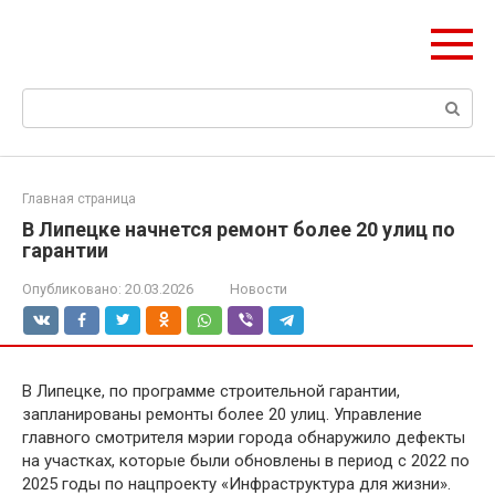
Перейти
olymp-clan.ru
к
Мы строим на века.
контенту
Поиск:
Главная страница
В Липецке начнется ремонт более 20 улиц по
гарантии
Опубликовано:
20.03.2026
Новости
В Липецке, по программе строительной гарантии,
запланированы ремонты более 20 улиц. Управление
главного смотрителя мэрии города обнаружило дефекты
на участках, которые были обновлены в период с 2022 по
2025 годы по нацпроекту «Инфраструктура для жизни».