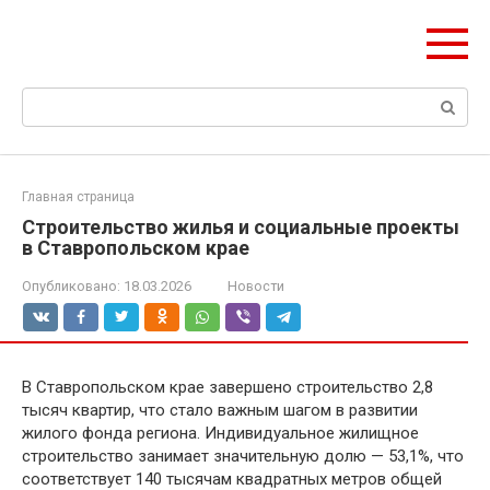
Перейти
olymp-clan.ru
к
Мы строим на века.
контенту
Поиск:
Главная страница
Строительство жилья и социальные проекты
в Ставропольском крае
Опубликовано:
18.03.2026
Новости
В Ставропольском крае завершено строительство 2,8
тысяч квартир, что стало важным шагом в развитии
жилого фонда региона. Индивидуальное жилищное
строительство занимает значительную долю — 53,1%, что
соответствует 140 тысячам квадратных метров общей